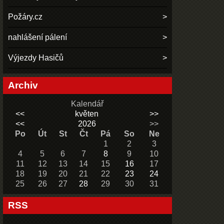
Požáry.cz
nahlášení pálení
Výjezdy Hasičů
Archiv
Kalendář
<<
květen
>>
<<
2026
>>
Po
Út
St
Čt
Pá
So
Ne
1
2
3
4
5
6
7
8
9
10
11
12
13
14
15
16
17
18
19
20
21
22
23
24
25
26
27
28
29
30
31
RSS