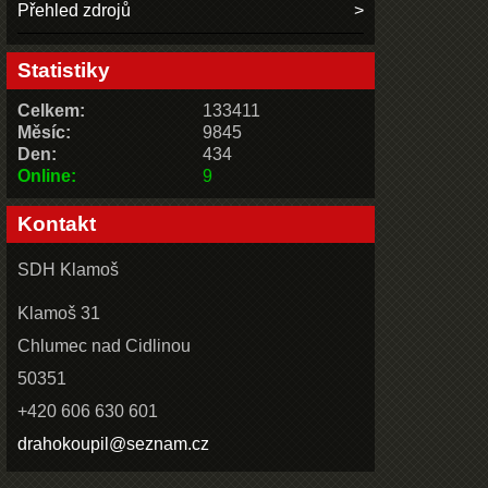
Přehled zdrojů
Statistiky
Celkem:
133411
Měsíc:
9845
Den:
434
Online:
9
Kontakt
SDH Klamoš
Klamoš 31
Chlumec nad Cidlinou
50351
+420 606 630 601
drahokoupil@seznam.cz