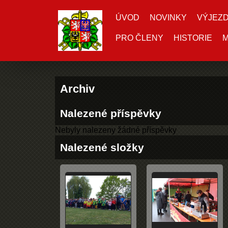
ÚVOD
NOVINKY
VÝJEZ
PRO ČLENY
HISTORIE
M
Archiv
Nalezené příspěvky
Nebyly nalezeny žádné příspěvky
Nalezené složky