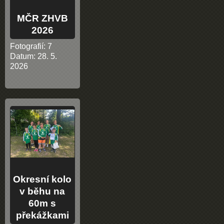
MČR ZHVB
2026
Fotografií:
7
Datum:
28. 5.
2026
Okresní kolo
v běhu na
60m s
překážkami