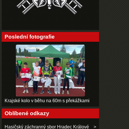
Poslední fotografie
Krajské kolo v běhu na 60m s překážkami
Oblíbené odkazy
Hasičský záchranný sbor Hradec Králové