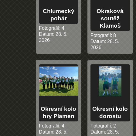
Chlumecký
Okrsková
pohár
soutěž
Klamoš
Fotografií:
4
Datum:
28. 5.
Fotografií:
8
2026
Datum:
28. 5.
2026
Okresní kolo
Okresní kolo
hry Plamen
dorostu
Fotografií:
4
Fotografií:
2
Datum:
28. 5.
Datum:
28. 5.