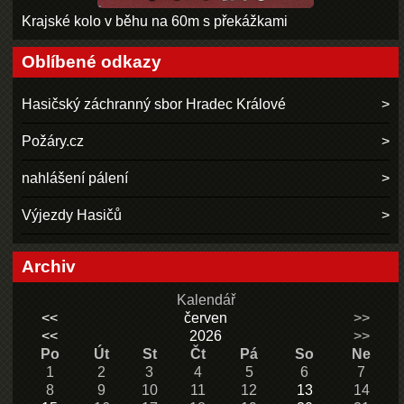
Krajské kolo v běhu na 60m s překážkami
Oblíbené odkazy
Hasičský záchranný sbor Hradec Králové
Požáry.cz
nahlášení pálení
Výjezdy Hasičů
Archiv
Kalendář
<<
červen
>>
<<
2026
>>
Po
Út
St
Čt
Pá
So
Ne
1
2
3
4
5
6
7
8
9
10
11
12
13
14