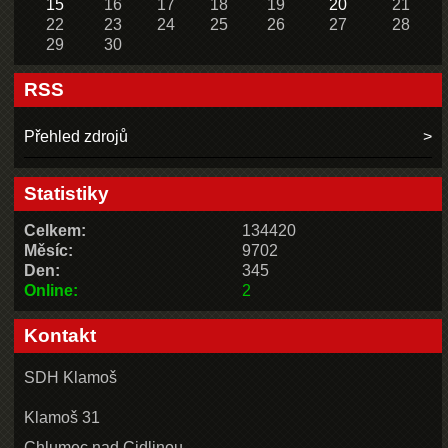
15
16
17
18
19
20
21
22
23
24
25
26
27
28
29
30
RSS
Přehled zdrojů
Statistiky
Celkem:
134420
Měsíc:
9702
Den:
345
Online:
2
Kontakt
SDH Klamoš
Klamoš 31
Chlumec nad Cidlinou