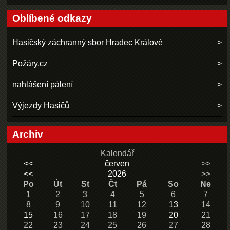
Oblíbené odkazy
Hasičský záchranný sbor Hradec Králové
Požáry.cz
nahlášení pálení
Výjezdy Hasičů
Archiv
Kalendář
<<
červen
>>
<<
2026
>>
Po
Út
St
Čt
Pá
So
Ne
1
2
3
4
5
6
7
8
9
10
11
12
13
14
15
16
17
18
19
20
21
22
23
24
25
26
27
28