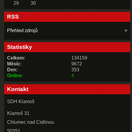
29
30
RSS
Přehled zdrojů
Statistiky
Celkem:
134159
Měsíc:
9672
Den:
353
Online:
4
Kontakt
SDH Klamoš
Klamoš 31
Chlumec nad Cidlinou
50351