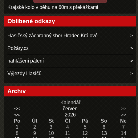
Krajské kolo v běhu na 60m s překážkami
Oblíbené odkazy
Hasičský záchranný sbor Hradec Králové
Požáry.cz
nahlášení pálení
Výjezdy Hasičů
Archiv
Kalendář
<<
červen
>>
<<
2026
>>
Po
Út
St
Čt
Pá
So
Ne
1
2
3
4
5
6
7
8
9
10
11
12
13
14