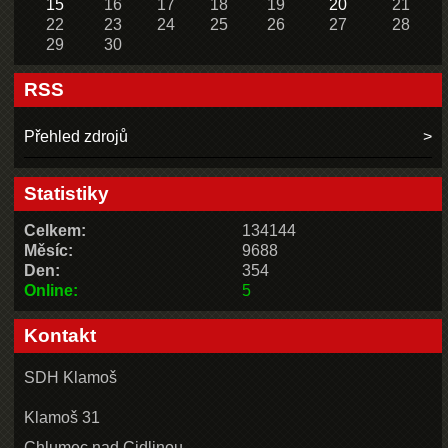
15
16
17
18
19
20
21
22
23
24
25
26
27
28
29
30
RSS
Přehled zdrojů
Statistiky
Celkem:
134144
Měsíc:
9688
Den:
354
Online:
5
Kontakt
SDH Klamoš
Klamoš 31
Chlumec nad Cidlinou