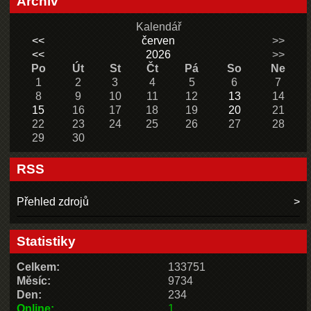
Archiv
Kalendář
<<
červen
>>
<<
2026
>>
Po
Út
St
Čt
Pá
So
Ne
1
2
3
4
5
6
7
8
9
10
11
12
13
14
15
16
17
18
19
20
21
22
23
24
25
26
27
28
29
30
RSS
Přehled zdrojů
Statistiky
Celkem:
133751
Měsíc:
9734
Den:
234
Online:
1