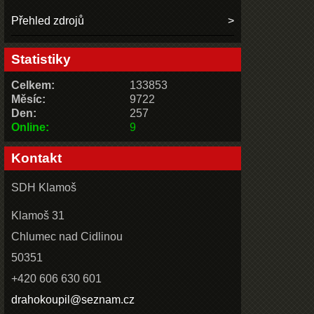
Přehled zdrojů
Statistiky
Celkem:
133853
Měsíc:
9722
Den:
257
Online:
9
Kontakt
SDH Klamoš
Klamoš 31
Chlumec nad Cidlinou
50351
+420 606 630 601
drahokoupil@seznam.cz