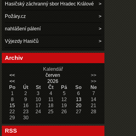
Hasičský záchranný sbor Hradec Králové
Požáry.cz
nahlášení pálení
Výjezdy Hasičů
Archiv
Kalendář
<<
červen
>>
<<
2026
>>
Po
Út
St
Čt
Pá
So
Ne
1
2
3
4
5
6
7
8
9
10
11
12
13
14
15
16
17
18
19
20
21
22
23
24
25
26
27
28
29
30
RSS