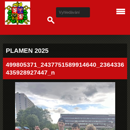
PLAMEN 2025
499805371_2437751589914640_2364336
435928927447_n