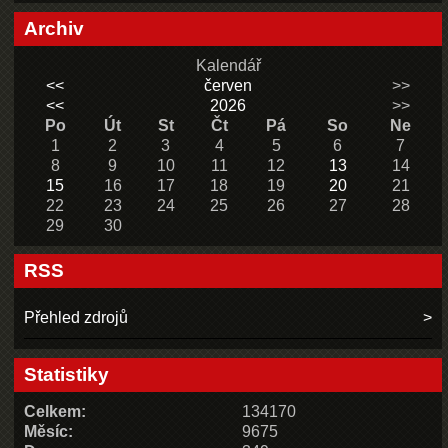
Archiv
Kalendář
<<
červen
>>
<<
2026
>>
Po
Út
St
Čt
Pá
So
Ne
1
2
3
4
5
6
7
8
9
10
11
12
13
14
15
16
17
18
19
20
21
22
23
24
25
26
27
28
29
30
RSS
Přehled zdrojů
Statistiky
Celkem:
134170
Měsíc:
9675