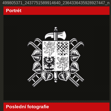
499805371_2437751589914640_2364336435928927447_n
Portrét
Poslední fotografie