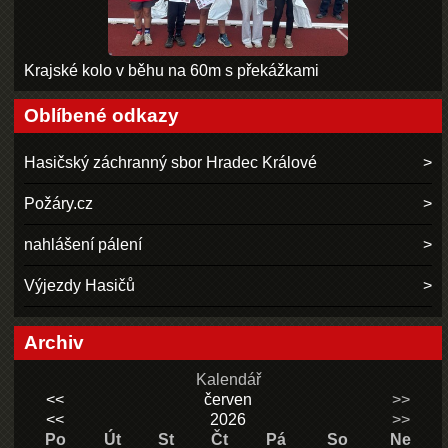
Krajské kolo v běhu na 60m s překážkami
Oblíbené odkazy
Hasičský záchranný sbor Hradec Králové
Požáry.cz
nahlášení pálení
Výjezdy Hasičů
Archiv
Kalendář
<<
červen
>>
<<
2026
>>
Po
Út
St
Čt
Pá
So
Ne