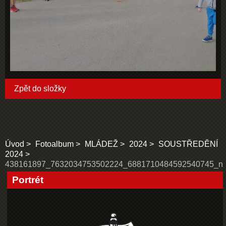
Zpět do složky
Úvod
Fotoalbum
MLÁDEŽ
2024
SOUSTŘEDĚNÍ
2024
438161897_7632034753502224_6881710484592540745_n
Portrét