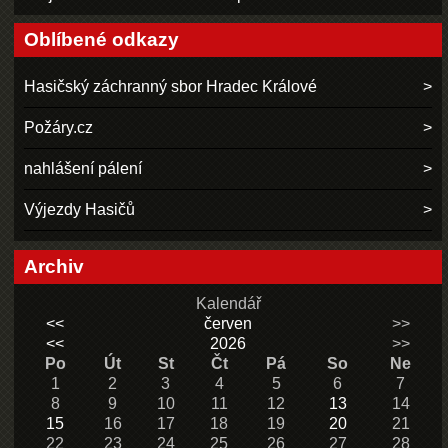
Oblíbené odkazy
Hasičský záchranný sbor Hradec Králové
Požáry.cz
nahlášení pálení
Výjezdy Hasičů
Archiv
Kalendář
<<
červen
>>
<<
2026
>>
Po
Út
St
Čt
Pá
So
Ne
1
2
3
4
5
6
7
8
9
10
11
12
13
14
15
16
17
18
19
20
21
22
23
24
25
26
27
28