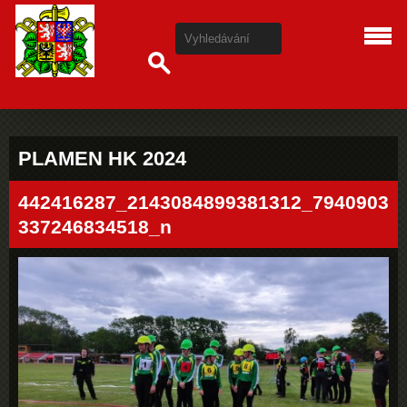
PLAMEN HK 2024
442416287_2143084899381312_7940903
337246834518_n