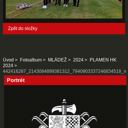
Zpět do složky
Úvod
Fotoalbum
MLÁDEŽ
2024
PLAMEN HK
2024
442416287_2143084899381312_7940903337246834518_n
Portrét