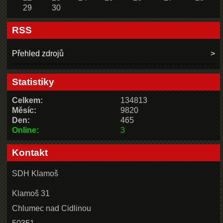
29
30
RSS
Přehled zdrojů
Statistiky
Celkem:
134813
Měsíc:
9820
Den:
465
Online:
3
Kontakt
SDH Klamoš
Klamoš 31
Chlumec nad Cidlinou