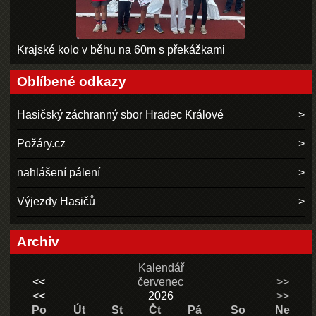
Krajské kolo v běhu na 60m s překážkami
Oblíbené odkazy
Hasičský záchranný sbor Hradec Králové
Požáry.cz
nahlášení pálení
Výjezdy Hasičů
Archiv
Kalendář
<<
červenec
>>
<<
2026
>>
Po
Út
St
Čt
Pá
So
Ne