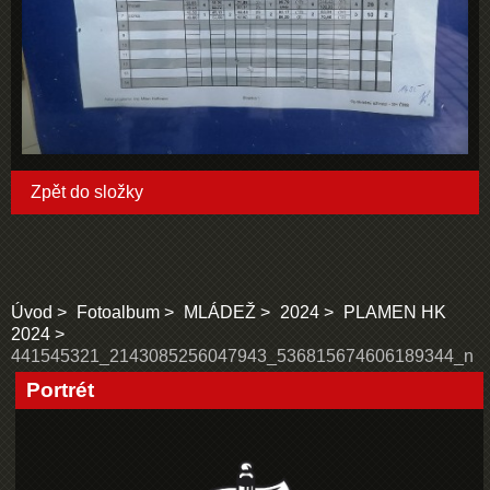
Zpět do složky
Úvod
Fotoalbum
MLÁDEŽ
2024
PLAMEN HK
2024
441545321_2143085256047943_536815674606189344_n
Portrét