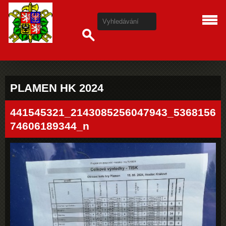
PLAMEN HK 2024
441545321_2143085256047943_5368156
74606189344_n