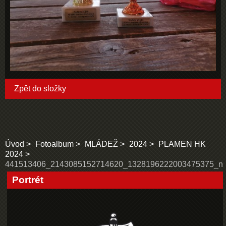
Zpět do složky
Úvod
Fotoalbum
MLÁDEŽ
2024
PLAMEN HK
2024
441513406_2143085152714620_1328196222003475375_n
Portrét