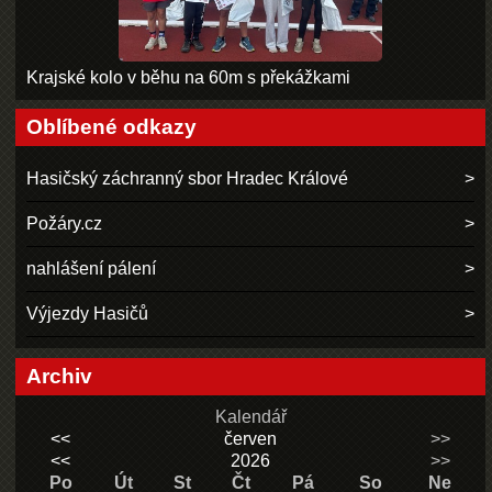
Krajské kolo v běhu na 60m s překážkami
Oblíbené odkazy
Hasičský záchranný sbor Hradec Králové
Požáry.cz
nahlášení pálení
Výjezdy Hasičů
Archiv
Kalendář
<<
červen
>>
<<
2026
>>
Po
Út
St
Čt
Pá
So
Ne