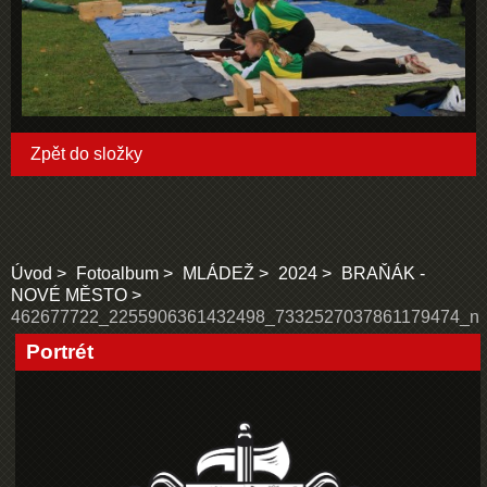
Zpět do složky
Úvod
Fotoalbum
MLÁDEŽ
2024
BRAŇÁK -
NOVÉ MĚSTO
462677722_2255906361432498_7332527037861179474_n
Portrét