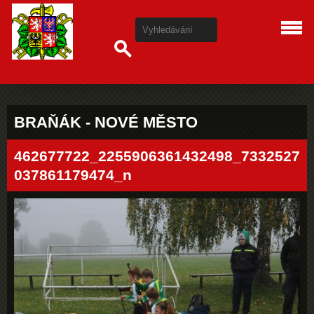
BRAŇÁK - NOVÉ MĚSTO
462677722_2255906361432498_7332527
037861179474_n