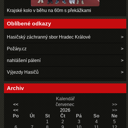
Krajské kolo v běhu na 60m s překážkami
Oblíbené odkazy
Hasičský záchranný sbor Hradec Králové
Požáry.cz
nahlášení pálení
Výjezdy Hasičů
Archiv
Kalendář
<<
červenec
>>
<<
2026
>>
Po
Út
St
Čt
Pá
So
Ne
1
2
3
4
5
6
7
8
9
10
11
12