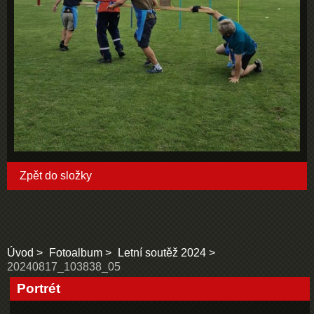
Zpět do složky
Úvod
Fotoalbum
Letní soutěž 2024
20240817_103838_05
Portrét