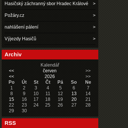
Hasičský záchranný sbor Hradec Králové
Požáry.cz
nahlášení pálení
Výjezdy Hasičů
Archiv
Kalendář
<<
červen
>>
<<
2026
>>
Po
Út
St
Čt
Pá
So
Ne
1
2
3
4
5
6
7
8
9
10
11
12
13
14
15
16
17
18
19
20
21
22
23
24
25
26
27
28
29
30
RSS