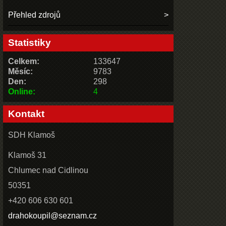
Přehled zdrojů
Statistiky
Celkem:
133647
Měsíc:
9783
Den:
298
Online:
4
Kontakt
SDH Klamoš
Klamoš 31
Chlumec nad Cidlinou
50351
+420 606 630 601
drahokoupil@seznam.cz