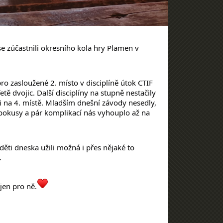
e zúčastnili okresního kola hry Plamen v
 pro zasloužené 2
. místo v disciplíně útok CTIF
fetě dvojic. Další disciplíny na stupně nestačily
i na 4
. místě. Mladším dnešní závody nesedly,
pokusy a pár komplikací nás vyhouplo až na
děti dneska užili možná i přes nějaké to
.
jen pro ně.