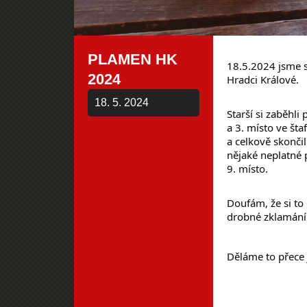
PLAMEN HK
18.5.2024 jsme s
2024
Hradci Králové.
18. 5. 2024
Starší si zaběhli
a 3
. místo ve šta
a celkově skončil
nějaké neplatné 
9
. místo.
Doufám, že si to 
drobné zklamání
Děláme to přece 