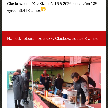
Okrsková soutěž v Klamoši 16.5.2026 k oslavám 135.
výročí SDH Klamoš
Náhledy fotografií ze složky
Okrsková soutěž Klamoš