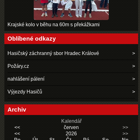
Krajské kolo v běhu na 60m s překážkami
Oblíbené odkazy
Hasičský záchranný sbor Hradec Králové
Požáry.cz
nahlášení pálení
Výjezdy Hasičů
Archiv
Kalendář
<<
červen
>>
<<
2026
>>
Po
Út
St
Čt
Pá
So
Ne