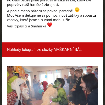
Po delší pauze jsme pořádali Maškarní bál, který byl
poprvé v naší hasičské zbrojnici.
A podle mého názoru se povedl parádně!
Moc Všem děkujeme za pomoc, nové zážitky a spoustu
zábavy, které jsme si s Vámi mohli užít!
Vaši trpaslíci a Sněhurka
Náhledy fotografií ze složky
MAŠKARNÍ BÁL