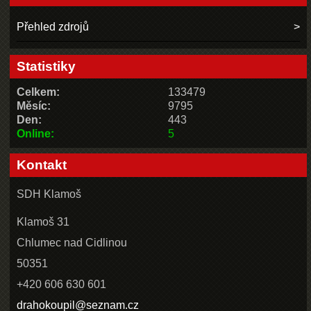
Přehled zdrojů
Statistiky
Celkem:
133479
Měsíc:
9795
Den:
443
Online:
5
Kontakt
SDH Klamoš
Klamoš 31
Chlumec nad Cidlinou
50351
+420 606 630 601
drahokoupil@seznam.cz