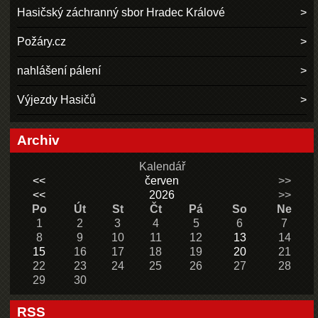
Hasičský záchranný sbor Hradec Králové
Požáry.cz
nahlášení pálení
Výjezdy Hasičů
Archiv
Kalendář
<<
červen
>>
<<
2026
>>
Po
Út
St
Čt
Pá
So
Ne
1
2
3
4
5
6
7
8
9
10
11
12
13
14
15
16
17
18
19
20
21
22
23
24
25
26
27
28
29
30
RSS